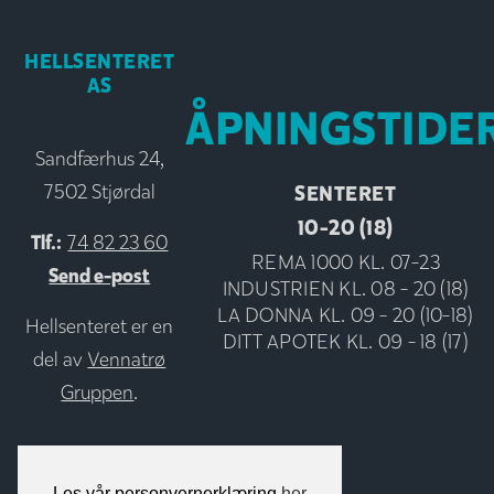
HELLSENTERET
AS
ÅPNINGSTIDE
Sandfærhus 24,
SENTERET
7502 Stjørdal
10-20 (18)
Tlf.:
74 82 23 60
REMA 1000 KL. 07-23
Send e-post
INDUSTRIEN KL. 08 - 20 (18)
LA DONNA KL. 09 - 20 (10-18)
Hellsenteret er en
DITT APOTEK KL. 09 - 18 (17)
del av
Vennatrø
Gruppen
.
Les vår personvernerklæring
her