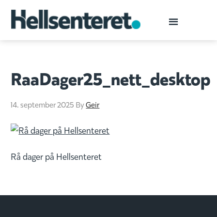
RaaDager25_nett_desktop
14. september 2025
By
Geir
Rå dager på Hellsenteret