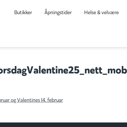
Butikker
Åpningstider
Helse & velvære
rsdagValentine25_nett_mob