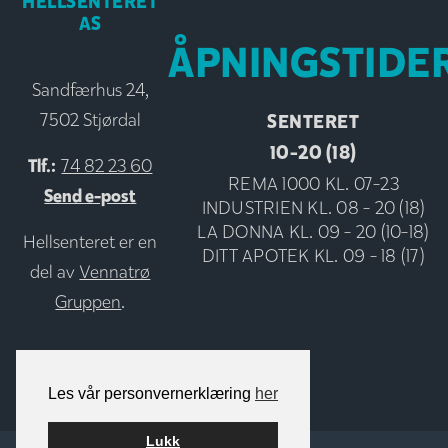
HELLSENTERET
AS
ÅPNINGSTIDE
Sandfærhus 24,
SENTERET
7502 Stjørdal
10-20 (18)
Tlf.:
74 82 23 60
REMA 1000 KL. 07-23
Send e-post
INDUSTRIEN KL. 08 - 20 (18)
LA DONNA KL. 09 - 20 (10-18)
Hellsenteret er en
DITT APOTEK KL. 09 - 18 (17)
del av
Vennatrø
Gruppen
.
Les vår personvernerklæring
her
Lukk