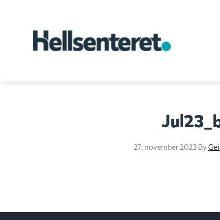
Jul23_b
27. november 2023
By
Gei