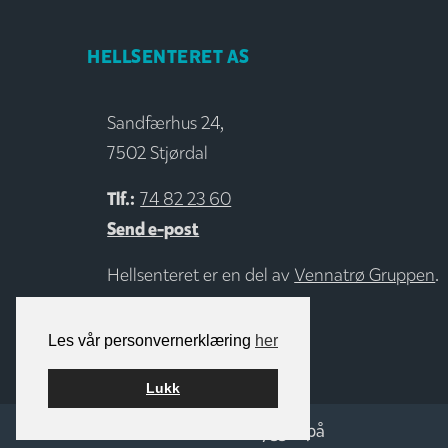
HELLSENTERET AS
Sandfærhus 24,
7502 Stjørdal
Tlf.:
74 82 23 60
Send e-post
Hellsenteret er en del av
Vennatrø Gruppen
.
Les vår personvernerklæring
her
Lukk
Bygget på