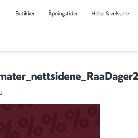
Butikker
Åpningstider
Helse & velvære
rmater_nettsidene_RaaDager
r