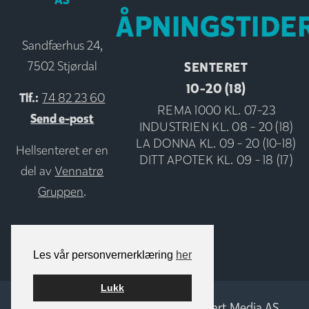
ÅPNINGSTIDE
Sandfærhus 24,
SENTERET
7502 Stjørdal
10-20 (18)
Tlf.:
74 82 23 60
REMA 1000 KL. 07-23
Send e-post
INDUSTRIEN KL. 08 - 20 (18)
LA DONNA KL. 09 - 20 (10-18)
Hellsenteret er en
DITT APOTEK KL. 09 - 18 (17)
del av
Vennatrø
Gruppen
.
Les vår personvernerklæring
her
Lukk
Bygget på
WordPress
av
Smart Media AS